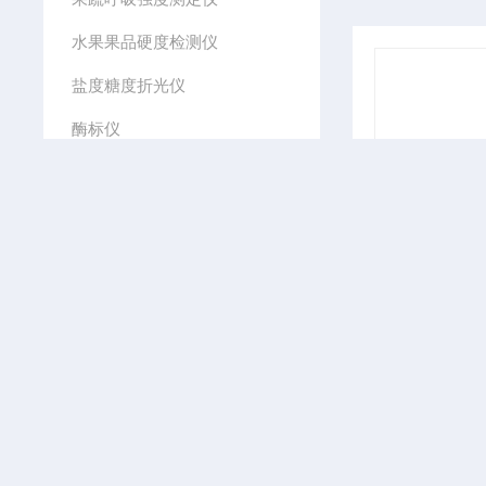
水果果品硬度检测仪
盐度糖度折光仪
酶标仪
核磁共振含油率检测仪
食品品质检测仪器
ATP荧光检测仪
杂质度过滤机
牛奶分析仪
啤酒饮料检测仪
农药残留检测仪
食品包装检测仪器