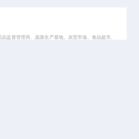
药品监督管理局、蔬菜生产基地、农贸市场、食品超市、
所。
产品型号：HNC-18
浏览量：2698
、水果中有机磷类和氨基甲酸酯类农药残留的检测，利用
3），通过抑制率判断样品中农药残留是否超标。