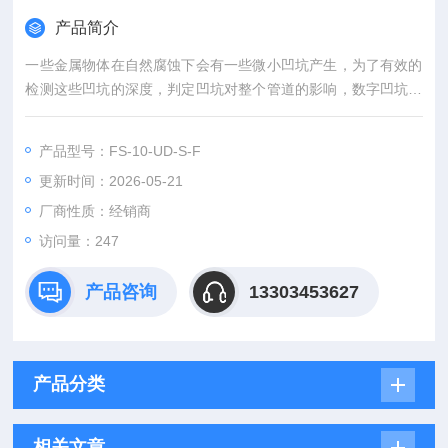
产品简介
一些金属物体在自然腐蚀下会有一些微小凹坑产生，为了有效的
检测这些凹坑的深度，判定凹坑对整个管道的影响，数字凹坑仪
是一款服务于凹坑的检测工具，选不同的规格型号，可对平面、
部分凹面、部分凸面表面的凹坑深度值进行有效测定。另外一些
产品型号：FS-10-UD-S-F
模具注塑、机械加工、器皿制造时会产生一些缺陷凹坑，数字凹
更新时间：2026-05-21
坑仪也适用于这一类凹坑的检测。FS-10-UD-S数显圆管表面凹
坑深度测量仪主要用于管道出现磨损、腐蚀，造成管壁局部减薄
厂商性质：经销商
访问量：247
产品咨询
13303453627
产品分类
相关文章