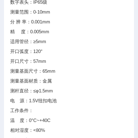
数字表头：IP65级
测量范围：0-10mm
分 辨 率：0.001mm
精 度：0.005mm
适用管径：≥5mm
开口弧度：120°
开口尺寸：57mm
测量基面尺寸：65mm
测量基面材质：金属
测杆直径：≤φ1.5mm
电 源：1.5V纽扣电池
工作条件：
温 度：0°C~+40C
相对湿度：<80%