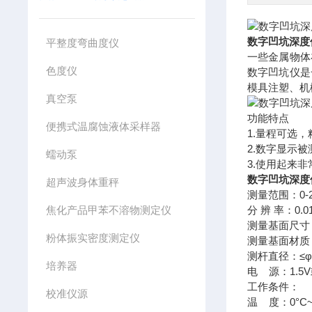
数字凹坑深度
平整度弯曲度仪
一些金属物体
色度仪
数字凹坑仪是
模具注塑、机
真空泵
功能特点
便携式温腐蚀液体采样器
1.量程可选
2.数字显示
蠕动泵
3.使用起来
数字凹坑深度
超声波身体重秤
测量范围：0-
焦化产品甲苯不溶物测定仪
分 辨 率：0.0
测量基面尺寸
粉体振实密度测定仪
测量基面材质
测杆直径：≤φ1
培养器
电 源：1.5
工作条件：
校准仪源
温 度：0°C~