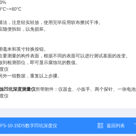
0%
C~+60°C
持清法，注意轻实轻放，使用完毕应用软布擦拭干净。
不应随便拆卸，以免损坏。
应用毫米和英寸转换按钮。
置在要测量的构件表面，根据不同的表面可以进行测试基面的改变。
器放到检测部位，即可显示腐蚀坑的数值。
量另外一组数据，重复以上步骤。
蚀凹坑深度测量仪
所带附件：仪器盒、小扳手、两个探针、一块电池
：
FS-10-15DS数字凹坑深度仪
返回列表