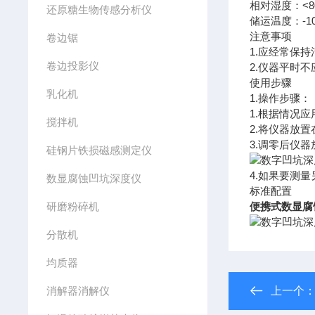
相对湿度：<8
还原糖生物传感分析仪
储运温度：-10°
注意事项
卷边锯
1.应经常保
卷边投影仪
2.仪器平时
使用步骤
乳化机
1.操作步骤：
1.根据情况
搅拌机
2.将仪器放
3.调零后仪
硅钢片铁损磁感测定仪
4.如果要测
数显腐蚀凹坑深度仪
标准配置
研磨粉碎机
便携式数显腐
分散机
均质器
消解器消解仪
上一个