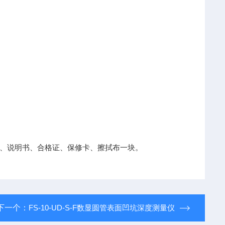
、说明书、合格证、保修卡、擦拭布一块。
下一个：
FS-10-UD-S-F数显圆管表面凹坑深度测量仪