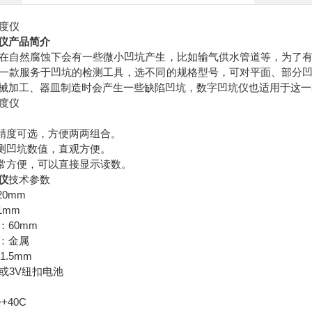
仪产品简介
在自然腐蚀下会有一些微小凹坑产生，比如输气供水管道等，为了
一款服务于凹坑的检测工具，选不同的规格型号，可对平面、部分
械加工、器皿制造时会产生一些缺陷凹坑，数字凹坑仪也适用于这一
，精度可选，方便两两组合。
被测凹坑数值，直观方便。
非常方便，可以直接显示读数。
仪
技术参数
20mm
1mm
：60mm
：金属
.5mm
V或3V纽扣电池
+40C