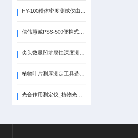
HY-100粉体密度测试仪由可调速电机振动组件微电脑和微型打印机等组成
信伟慧诚PSS-500便携式悬浮物测试仪技术文献！
尖头数显凹坑腐蚀深度测量仪实物展示！
植物叶片测厚测定工具选数显叶片厚度仪！
光合作用测定仪_植物光合仪_植物光合作用测定仪_光合仪