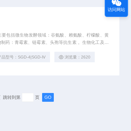
访问网站
主要包括微生物发酵领域：谷氨酸、赖氨酸、柠檬酸、黄
制药：青霉素、链霉素、头孢等抗生素 。生物化工及淀
麦芽糖、 低聚糖、果葡糖浆、麦芽糖浆、糊精、葡萄糖
果汁、蜂蜜、糕点及各种饮料等。马铃薯及其制品、水果
产品型号：SGD-4|SGD-Ⅳ
浏览量：2620
及相关的教学、科研等。
末页 跳转到第
页