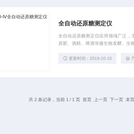
全自动还原糖测定仪
全自动还原糖测定仪应用领域广泛，
原胶、酒精、啤酒等微生物发酵。生物
粉糖制品：淀粉、葡萄糖、麦芽糖、异
酸钠等。食品饮料：葡萄酒、果脯、
更新时间：2019-10-10
蔬菜等农产品。其他：烟草、中草药
共 2 条记录，当前 1 / 1 页 首页 上一页 下一页 