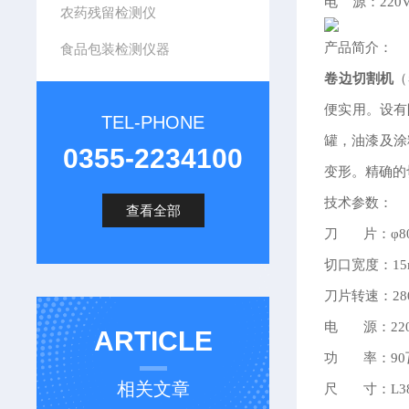
电 源：220V
农药残留检测仪
产品简介：
食品包装检测仪器
卷边切割机
（
便实用。设有
TEL-PHONE
罐，油漆及涂
0355-2234100
变形。精确的
技术参数：
查看全部
刀 片：φ80×
切口宽度：15
刀片转速：2800
电 源：22
ARTICLE
功 率：90
相关文章
尺 寸：L380