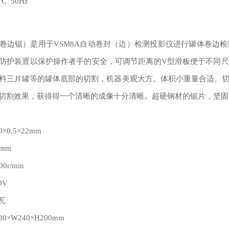
C 50Hz
卷边锯）是用于VSM8A自动卷封（边）检测投影仪进行罐体卷边
防护装置以保护操作者手的安全，可调节距离的V型滑板便于不同
料三片罐等的罐体底部的切割，机器美观大方。体积小重量合适。
切割效果，获得得一个清晰的成像十分清晰。超硬钢材的锯片，坚固
0.5×22mm
mm
r/min
0V
瓦
×W240×H200mm