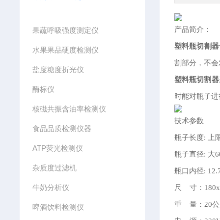
产品简介：
果蔬呼吸强度测定仪
塑料瓶切割器
水果果品硬度检测仪
割部分，不会
盐度糖度折光仪
塑料瓶切割器
酶标仪
时能对瓶子进
核磁共振含油率检测仪
技术参数
食品品质检测仪器
瓶子长度: 上限
ATP荧光检测仪
瓶子直径: 大6
杂质度过滤机
瓶口内径: 12.
牛奶分析仪
尺 寸：180x6
重 量：20
啤酒饮料检测仪