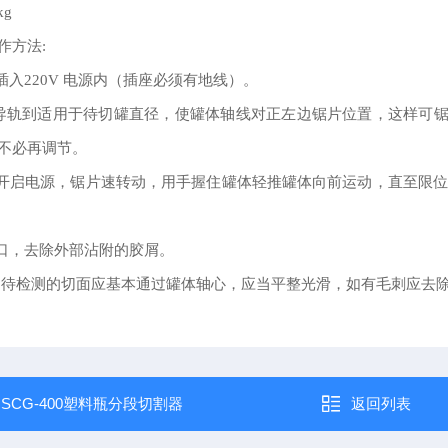
g
作方法:
插入220V 电源内（插座必须有地线）。
型导轨到适用于待切罐直径，使罐体轴线对正左边锯片位置，这样可
不必再调节。
机开启电源，锯片速转动，用手握住罐体轻推罐体向前运动，直至限
切口，去除外部沾附的胶屑。
口待检测的切面应基本通过罐体轴心，应当平整光滑，如有毛刺应去
：
SCG-400塑料瓶分段切割器
返回列表