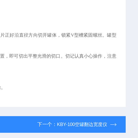
锯片正好沿直径方向切开罐体，锁紧V型槽紧固螺丝。罐型
位置，即可切出平整光滑的切口。切记认真小心操作，注意
除。
下一个：
KBY-100空罐翻边宽度仪