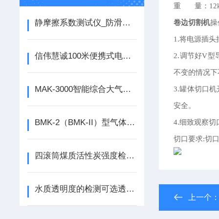
重 量：12k
静摩擦系数测试仪_防滑仪_数字式测滑仪_防滑系数检测仪
卷边切割机
操
1.将电源插头
信伟慧诚100米便携式电子井深仪使用方法
2.调节好V
不变的情况下
MAK-3000智能综合大气采样器用于气态物质以及颗粒物的样品采集
3.罐体切口
安全。
BMK-2（BMK-II）型气体相对密度仪仪器结构级检测方法
4.细致观察
切口要求:切
四滚筒煤质活性炭强度检测仪技术介绍！
水质透明度的检测可选透明度盘及塞氏盘与透明度计
上一个