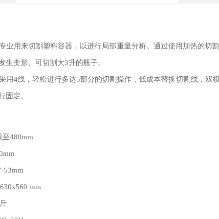
专业用来切割塑料容器，以进行局部重量分析。通过使用加热的切
发生变形。可切割大3升的瓶子。
采用4线，轻松进行多达5部分的切割操作，低成本替换切割线，双
行固定。
至480mm
0mm
7-53mm
30x560 mm
公斤