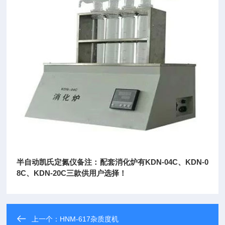
半自动凯氏定氮仪
备注：配套消化炉有KDN-04C、KDN-0
8C、KDN-20C三款供用户选择！
上一个：
HNM-617杂质度机