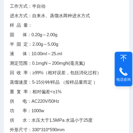
工作方式：半自动
进水方式：自来水、蒸馏水两种进水方式
样 品 量：
固 体：0.20g～2.00g
半 固 定：2.00g～5.00g
液 体：10.00ml～25.ml
测定范围：0.1mgN～200mgN(毫克氮)
回 收 率：≥99%（相对误差，包括消化过程）
电话咨询
蒸馏速度：5-15分钟/样品 （按样品量而定 ）
重 复 率：相对偏差<±1%
供 电：AC220V/50Hz
功 率：1000w
供 水：水压大于1.5MPa 水温小于25度
外形尺寸：330*310*590mm