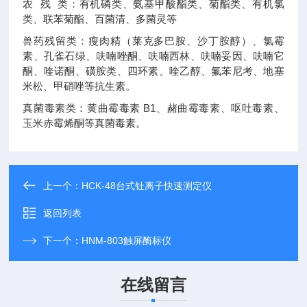
农 残 类：有机磷类、氨基甲酸酯类、菊酯类、有机氯
类、联苯菊酯、百菌清、多菌灵等
兽药残留类：瘦肉精（莱克多巴胺、沙丁胺醇）、氯霉
素、孔雀石绿、呋喃唑酮、呋喃西林、呋喃妥因、呋喃它
酮、喹诺酮、磺胺类、四环素、喹乙醇、氟苯尼考、地塞
米松、甲硝唑等抗生素。
真菌毒素类：黄曲霉毒素 B1、赭曲霉毒素、呕吐毒素、
玉米赤霉烯酮等真菌毒素。
上一个：
HCK-48台式钍离子快速测定仪
返回列表
下一个：
HNM-803触屏酶标仪
在线留言