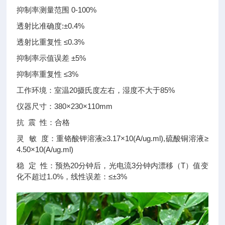
抑制率测量范围 0-100%
透射比准确度:±0.4%
透射比重复性 ≤0.3%
抑制率示值误差 ±5%
抑制率重复性 ≤3%
工作环境：室温20摄氏度左右，湿度不大于85%
仪器尺寸：380×230×110mm
抗 震 性：合格
灵 敏 度：重铬酸钾溶液≥3.17×10(A/ug.ml),硫酸铜溶液≥
4.50×10(A/ug.ml)
稳 定 性：预热20分钟后，光电流3分钟内漂移（T）值变
化不超过1.0%，线性误差：≤±3%