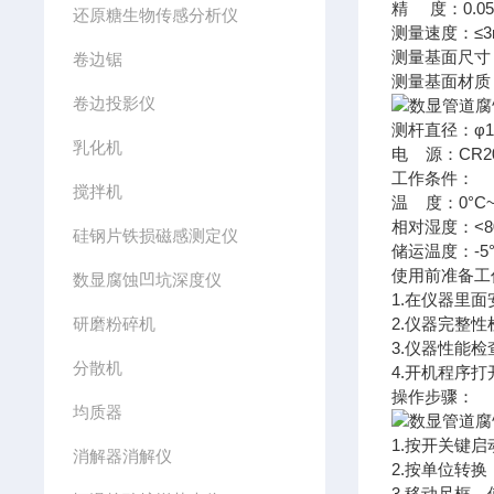
精 度：0.0
还原糖生物传感分析仪
测量速度：≤3
测量基面尺寸
卷边锯
测量基面材质
卷边投影仪
测杆直径：φ1
乳化机
电 源：CR2
工作条件：
搅拌机
温 度：0°C~
相对湿度：<8
硅钢片铁损磁感测定仪
储运温度：-5°
使用前准备工
数显腐蚀凹坑深度仪
1.在仪器里
研磨粉碎机
2.仪器完整
3.仪器性能
分散机
4.开机程序
操作步骤：
均质器
1.按开关键
消解器消解仪
2.按单位转换
3.移动尺框