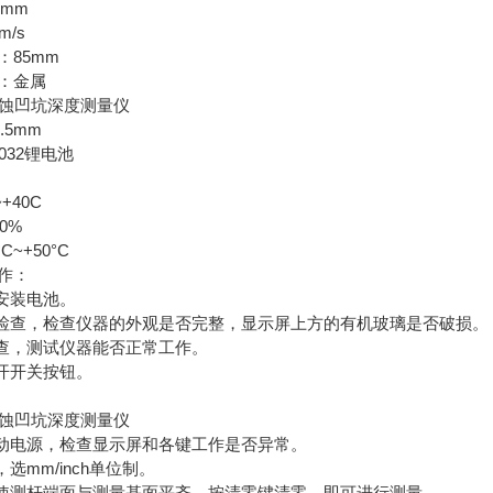
5mm
m/s
：85mm
：金属
.5mm
032锂电池
+40C
0%
C~+50°C
作：
面安装电池。
性检查，检查仪器的外观是否完整，显示屏上方的有机玻璃是否破损。
检查，测试仪器能否正常工作。
打开开关按钮。
启动电源，检查显示屏和各键工作是否异常。
，选mm/inch单位制。
，使测杆端面与测量基面平齐，按清零键清零，即可进行测量。