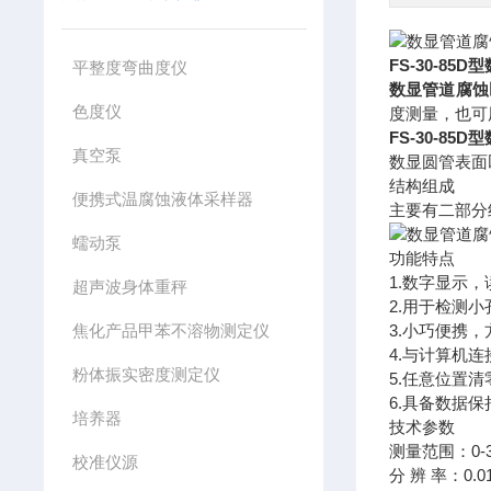
FS-30-85D型
平整度弯曲度仪
数显管道腐蚀
色度仪
度测量，也可
FS-30-85D型
真空泵
数显圆管表面
结构组成
便携式温腐蚀液体采样器
主要有二部分
蠕动泵
功能特点
1.数字显示
超声波身体重秤
2.用于检测
焦化产品甲苯不溶物测定仪
3.小巧便携
4.与计算机连
粉体振实密度测定仪
5.任意位置
6.具备数据
培养器
技术参数
测量范围：0-
校准仪源
分 辨 率：0.0