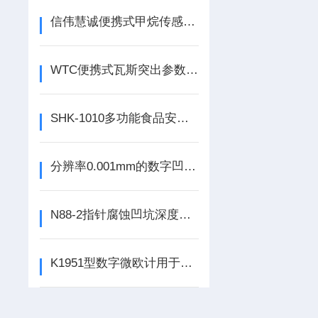
信伟慧诚便携式甲烷传感器校验仪配0.7L钢瓶两个！
WTC便携式瓦斯突出参数仪用于测定煤与瓦斯突出预测预报参数
SHK-1010多功能食品安全检测一体机！
分辨率0.001mm的数字凹坑仪量程12.7mm基面70与80mm可选
N88-2指针腐蚀凹坑深度测定仪技术参数附仪器实物图供参考！
K1951型数字微欧计用于低电阻的测量！