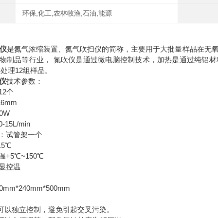
环保,化工,农林牧渔,石油,能源
吹仪
是氮气浓缩装置、氮气吹扫仪的简称，主要用于大批量样品在无
物制品等行业， 氮吹仪是通过微电脑控制技术，加热是通过纯铝
时处理12组样品。
吹仪
技术参数：
12个
6mm
0W
15L/min
：试管架一个
.5℃
+5℃~150℃
显控温
mm*240mm*500mm
都可以独立控制，避免引起交叉污染。