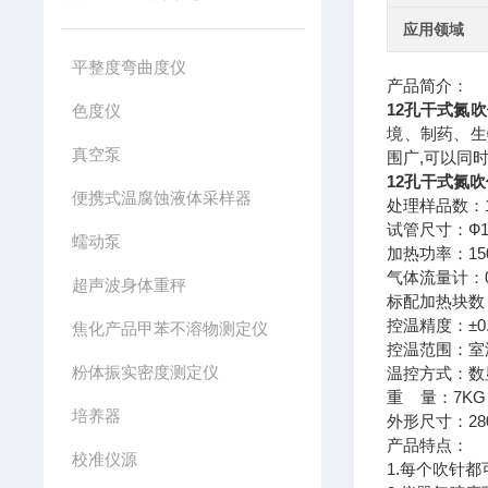
应用领域
平整度弯曲度仪
产品简介：
12孔干式氮
色度仪
境、制药、生
真空泵
围广,可以同
12孔干式氮
便携式温腐蚀液体采样器
处理样品数：
试管尺寸：Ф1
蠕动泵
加热功率：15
气体流量计：0-
超声波身体重秤
标配加热块数
控温精度：±0
焦化产品甲苯不溶物测定仪
控温范围：室温
粉体振实密度测定仪
温控方式：数
重 量：7KG
培养器
外形尺寸：280
产品特点：
校准仪源
1.每个吹针