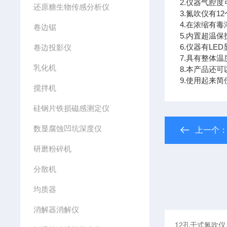
2.仪器气腔
还原糖生物传感分析仪
3.氮吹仪有
4.在浓缩有
卷边锯
5.内置超温
6.仪器有L
卷边投影仪
7.具有整体
乳化机
8.本产品还
9.使用起来
搅拌机
硅钢片铁损磁感测定仪
数显腐蚀凹坑深度仪
上一个
研磨粉碎机
分散机
均质器
消解器消解仪