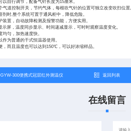
度可以自行调节，配备气针长度为15厘米。
12个气道控制开关，节约气体，每根吹气针的位置可独立改变吹扫位
毒溶剂时,整个系统可置于通风柜中，降低危险。
保护装置，自动故障检测及报警功能，方便实用。
ED显示屏，温度同步显示、时间递减显示，可时时观察温度变化。
温度均匀，加热速度快。
可以作为普通的干式恒温器使用。
简便，而且温度也可以达到150℃，可以好浓缩样品。
：
GYW-300便携式冠层红外测温仪
返回列表
在线留言