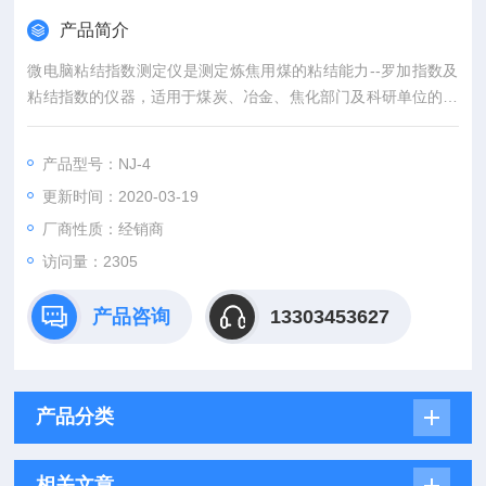
产品简介
微电脑粘结指数测定仪是测定炼焦用煤的粘结能力--罗加指数及
粘结指数的仪器，适用于煤炭、冶金、焦化部门及科研单位的实
验室使用。由一台电动减速机带动转鼓以（50±0.5）r/min的速
度转动，使煤样焦块在转鼓内进行强度试验，从而以煤块耐磨强
产品型号：NJ-4
度--即对破坏抗力的大小表示试样的粘结能力。
更新时间：2020-03-19
厂商性质：经销商
访问量：2305
产品咨询
13303453627
产品分类
相关文章