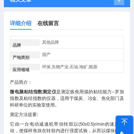
详细介绍
在线留言
其他品牌
品牌
国产
产地类别
环保,生物产业,石油,地矿,能源
应用领域
产品简介：
微电脑粘结指数测定仪
是测定炼焦用煤的粘结能力--罗加
指数及粘结指数的仪器，适用于煤炭、冶金、焦化部门及
科研单位的实验室使用。
测定方法提要:
它由一台电动减速机带动转鼓以(50±0.5)r/min的速度转
动，使煤样焦块在转鼓内进行强度试验，从而以煤块耐磨