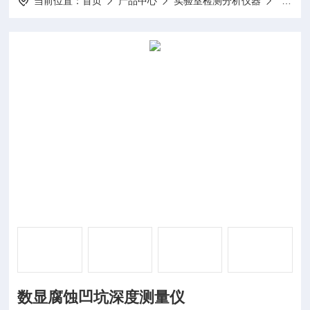
当前位置：
首页
产品中心
实验室检测分析仪器
数显腐
数显腐蚀凹坑深度测量仪