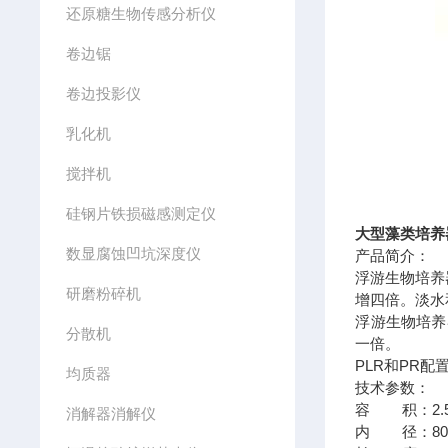
还原糖生物传感分析仪
卷边锯
卷边投影仪
乳化机
搅拌机
硅钢片铁损磁感测定仪
大型藻类培养
数显腐蚀凹坑深度仪
产品简介：
浮游生物培养
研磨粉碎机
增四倍。淡水
浮游生物培养
分散机
一倍。
PLR和PR
均质器
技术参数：
容 积：2.5
消解器消解仪
内 径：80