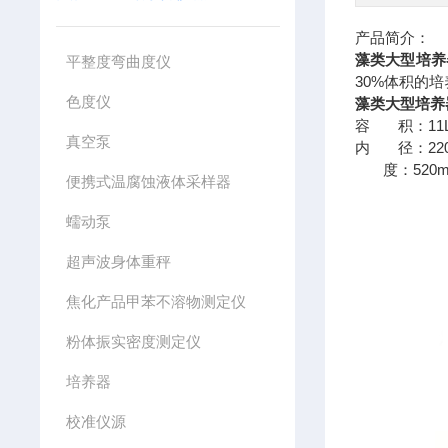
产品简介：
藻类大型培养
平整度弯曲度仪
30%体积的
色度仪
藻类大型培养
容 积：11
真空泵
内 径：22
度：520m
便携式温腐蚀液体采样器
蠕动泵
超声波身体重秤
焦化产品甲苯不溶物测定仪
粉体振实密度测定仪
培养器
校准仪源