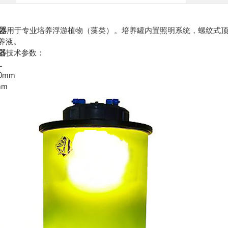
器
用于专业培养浮游植物（藻类）。培养罐内置照明系统，螺纹式
培养液。
器
技术参数：
L
0mm
m