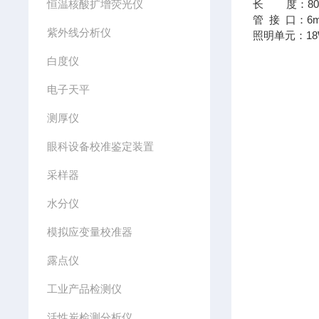
恒温核酸扩增荧光仪
长 度：80
管 接 口：6
紫外线分析仪
照明单元：1
白度仪
电子天平
测厚仪
眼科设备校准鉴定装置
采样器
水分仪
模拟应变量校准器
露点仪
工业产品检测仪
活性炭检测分析仪