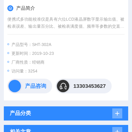
产品简介
便携式多功能校准仪是具有六位LCD液晶屏数字显示输出值、被
检表误差、输出量百分比、被检表满度值、频率等参数的交直流
电压、电流校准源。另设8档电阻器组，方便校准万用表电阻
档。备有RS232接口实现数据自动处理功能。
产品型号：SHT-302A
更新时间：2019-10-23
厂商性质：经销商
访问量：3254
产品咨询
13303453627
产品分类
相关文章