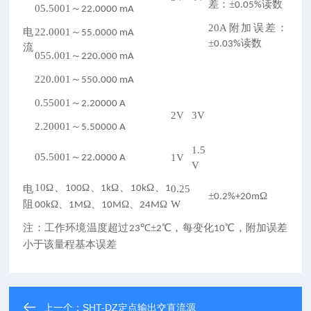
差：±
读数
0.05%
05.5001～
22.0000 mA
20A附加误差：
电
22.0001～
55.0000 mA
±
读数
0.03%
流
055.001～
220.000 mA
220.001～
550.000 mA
0.55001～
2.20000 A
2V
3V
2.20001～
5.50000 A
1.5
05.5001～
1V
22.0000 A
V
10Ω、
Ω、
Ω、
Ω、
电
100
1k
10k
1
0.25
±
Ω
0.2%+20m
阻
Ω、
Ω、
Ω、
Ω
W
00k
1M
10M
24M
注：工作环境温度超过
℃±
℃，每变化
℃，附加误差
23
2
10
小于该量程基本误差
上一个：
SHT-DZ定点输出交直流源