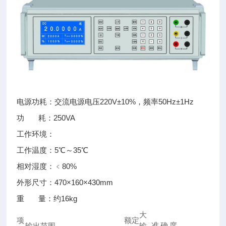
电源功耗：交流电源电压220V±10%，频率50Hz±1Hz
功 耗：250VA
工作环境：
工作温度：5℃～35℃
相对湿度：﹤80%
外形尺寸：470×160×430mm
重 量：约16kg
大
项
额定
准
确
度
输出范围
输