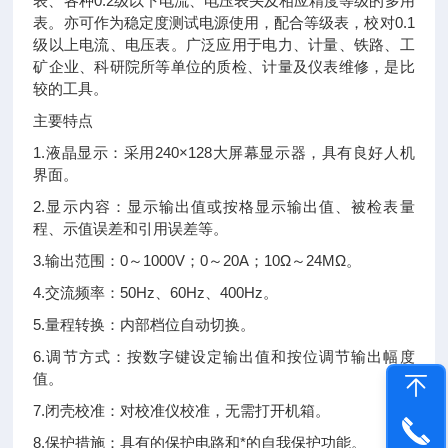
表、各种0.2级以下电流、电压表头及相应精度等级的多用
表。亦可作为稳定度测试电源使用，配合等级表，校对0.1
级以上电流、电压表。广泛应用于电力、计量、铁路、工
矿企业、科研院所等单位的质检、计量及仪表维修，是比
较的工具。
主要特点
1.液晶显示：采用240×128大屏幕显示器，具有良好人机
界面。
2.显示内容：显示输出值或按格显示输出值、被检表量
程、示值误差和引用误差等。
3.输出范围：0～1000V；0～20A；10Ω～24MΩ。
4.交流频率：50Hz、60Hz、400Hz。
5.量程转换：内部档位自动切换。
6.调节方式：按数字键设定输出值和按位调节输出幅度
值。
7.闭壳校准：对校准仪校准，无需打开机箱。
8.保护措施：具有的保护电路和*的自我保护功能。