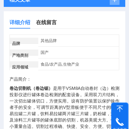
详细介绍
在线留言
其他品牌
品牌
国产
产地类别
食品/农产品,生物产业
应用领域
产品简介：
卷边切割机（卷边锯）
是用于VSM8A自动卷封（边）检测
投影仪进行罐体卷边检测的配套设备。采用双刀片结构，
一次切出罐体切口，方便实用。设有防护装置以保护操作
者手的安全，可调节距离的V型滑板便于不同尺寸的啤酒
易拉罐二片罐，饮料易拉罐两片罐三片罐，奶粉罐，油漆
及涂料三片罐等的罐体底部的切割，机器美观大方。体积
小重量合适。切割过程准确、快捷、安全、方便。切割过