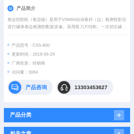
产品简介
卷边切割机（卷边锯）是用于VSM8A自动卷封（边）检测投影仪
进行罐体卷边检测的配套设备。采用双刀片结构，一次切出罐体
切口，方便实用。设有防护装置以保护操作者手的安全，可调节
距离的V型滑板便于不同尺寸的啤酒易拉罐二片罐，饮料易拉罐
产品型号：CSS-800
两片罐三片罐，奶粉罐，油漆及涂料三片罐等的罐体底部的切
更新时间：2019-09-29
割，机器美观大方。体积小重量合适。切割过程准确、快捷、安
全、方便。切割过程不会使罐产生变形。精确的切割效果，获
厂商性质：经销商
访问量：3084
产品咨询
13303453627
产品分类
相关文章