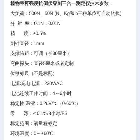
植物茎秆强度抗倒伏穿刺三合一测定仪
技术参数：
大负荷：500N、50N (N、Kg和ib三种单位可自动转换)
分 辨 率：0.1N；0.01N
精 度：±0.5%
刺针直径：1mm
支撑跨距：可调（长30厘米）
弯曲探头：直径5厘米或者定制
位移标尺（不是标配）
电源:充电电源：220V/AC
电池连续工作时间：4～6小时
稳定性:温漂：0.2uV/℃（0-60℃）
零 漂：≤ 0.1%/8小时/FS
标定范围：满量程标定
环境温度：0～+60℃