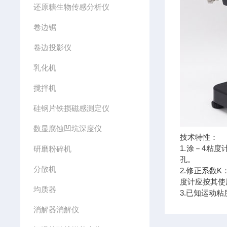
还原糖生物传感分析仪
卷边锯
卷边投影仪
乳化机
搅拌机
硅钢片铁损磁感测定仪
数显腐蚀凹坑深度仪
技术特性：
1.涂－4粘
研磨粉碎机
孔。
分散机
2.修正系数
度计应按其使
均质器
3.已知运动
消解器消解仪