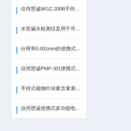
信伟慧诚WGZ-200B手持式散射光浊度仪技术简介
水管漏水检测仪是用于寻找并确定供水管道漏点位置的仪器
分辨率0.001mm的便携式数显腐蚀凹坑深度测量仪选型参考！
信伟慧诚PMP-301便携式一体式多参数分析仪顶配可实现8参数分析
手持式植物叶绿素含量测定仪
信伟慧诚便携式多功能电能表现场校验仪仪器文献