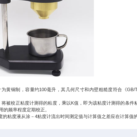
度计为黄铜制，容量约100毫升，其几何尺寸和内壁粗糙度符合《GB/
K：将被校正粘度计测得的粘度，乘以K值，即为该粘度计测得的条件粘
用的频率程度定期校正。
粘度的粘度液从涂－4粘度计流出时间测定值与计算值之差应在计算值的