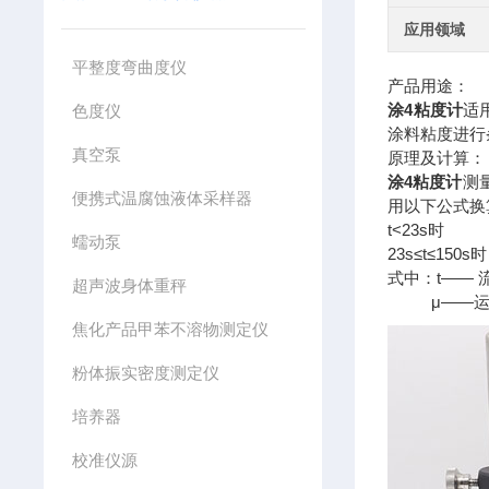
应用领域
平整度弯曲度仪
产品用途：
涂4粘度计
适
色度仪
涂料粘度进行
真空泵
原理及计算：
涂4粘度计
测
便携式温腐蚀液体采样器
用以下公式换
t<23s时 t
蠕动泵
23s≤t≤150s时
式中：t—— 
超声波身体重秤
μ——运动
焦化产品甲苯不溶物测定仪
粉体振实密度测定仪
培养器
校准仪源