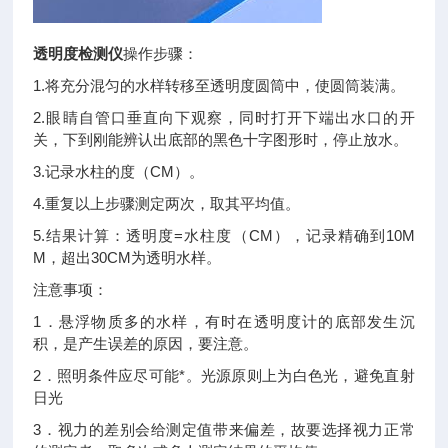
透明度检测仪
操作步骤：
1.将充分混匀的水样转移至透明度圆筒中，使圆筒装满。
2.眼睛自管口垂直向下观察，同时打开下端出水口的开
关，下到刚能辨认出底部的黑色十字图形时，停止放水。
3.记录水柱的度（CM）。
4.重复以上步骤测定两次，取其平均值。
5.结果计算：透明度=水柱度（CM），记录精确到10M
M，超出30CM为透明水样。
注意事项：
1．悬浮物质多的水样，有时在透明度计的底部发生沉
积，是产生误差的原因，要注意。
2．照明条件应尽可能*。光源原则上为白色光，避免直射
日光
3．视力的差别会给测定值带来偏差，故要选择视力正常