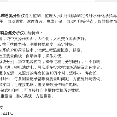
总磷总氮分析仪
是为监测、监理人员用于现场测定各种水样化学指标
用、自动调零、浓度直读、曲线存储、自动打印等特点，仪器操作
总磷总氮分析仪
功能特点：
显示器，纯中文操作界面，人性化，人机交互界面友好。
路，抗干扰能力强，测量数据精度、稳定性好。
控制系统,PID调节技术，消解过程温度恒定、精度。
动校正测量曲线，自动调零，操作方便。
解系统分别，独立电源控制，操作过程可分别进行，互不影响。
直流电源，锂电池供电，可实现多批水样加热消解及比色测定。
采用冷光源，光源灯的寿命长达10万小时，漂移小，寿命长。
实时时钟，每条测量记录都带有测量时间戳，方便统计与查询。
输出接口，可连接电脑，将测量数据传输至电脑。
带热敏式打印机，可直接打印测量数据和历史数据。
式，重量轻，整机美观，方便携带。
4支
≤±1℃