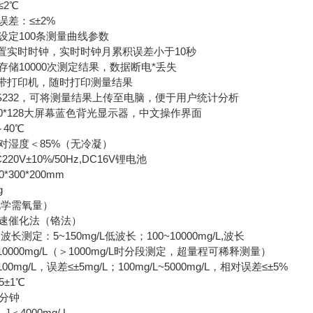
≤2℃
差：≤±2%
设定100条测量曲线参数
实时时钟，实时时钟月累积误差小于10秒
存储10000次测定结果，数据断电*丢失
带打印机，随时打印测量结果
S232，可将测量结果上传至电脑，便于用户统计分析
0*128大屏幕蓝色背光显示器，中文操作界面
40℃
对湿度＜85%（无冷凝）
20V±10%/50Hz,DC16V锂电池
300*200mm
g
化学需氧量）
速催化法（铬法）
长测定：5~150mg/L低波长；100~10000mg/L,波长
10000mg/L（＞1000mg/L时分段测定，超量程可稀释测量）
0mg/L，误差≤±5mg/L；100mg/L~5000mg/L，相对误差≤±5%
5±1℃
5分钟
]＜4000mg/ L