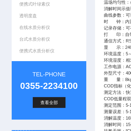
温场均匀性：
便携式叶绿素仪
消解时间示值误
曲线参数：可
透明度盘
时 钟：内置
在线水质分析仪
记录存储：可
打 印：自
台式水质分析仪
通信方式：R
显 示：24
便携式水质分析仪
环境温度：5～
环境湿度：相
工作电源：AC2
外型尺寸：400*
TEL-PHONE
重 量：8k
0355-2234100
COD指标（
测定方法：快
COD低量程双波
查看全部
测定范围：5-
测量误差：5-10
消解温度：16
消解时间：1
抗氯干扰：[CL-