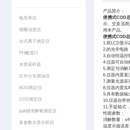
产品简介：
便携式COD
电导率仪
示、交直流两
细菌浊度仪
用本产品。
便携式COD
台式离子测定仪
1.双LCD
2.的光学电
PH酸度计
3.自动恒温
4.仪器可自
水质采样器
5.测定与消
6.仪器内置
红外分光测油仪
7.测量光源
BOD测定仪
8.仪器内置
9.具有数据
COD测定仪
10.仪器自
11.手提箱
ppb级溶解氧测定仪
性能参数：
消解数量：≤
多参数水质分析仪
温度示值误差：