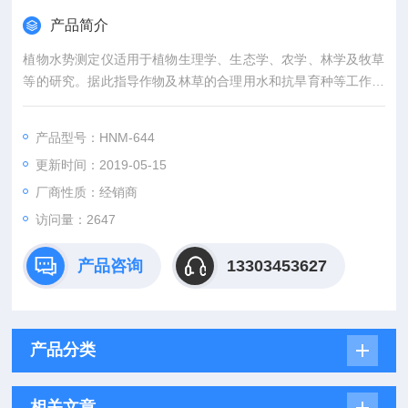
产品简介
植物水势测定仪适用于植物生理学、生态学、农学、林学及牧草
等的研究。据此指导作物及林草的合理用水和抗旱育种等工作，
是从事农林教学和科研工作的重要仪器之一。它操作简便，检测
快速，水滴渗出时电子检测设备自动检测锁定瞬间压力，同时适
产品型号：HNM-644
用于室内和室外及野外测量。
更新时间：2019-05-15
厂商性质：经销商
访问量：2647
产品咨询
13303453627
产品分类
相关文章