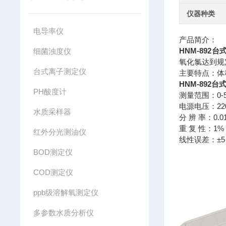
仪器种类
电导率仪
产品简介：
HNM-892
细菌浊度仪
氧化氯达到规
台式离子测定仪
主要特点：体
HNM-892
PH酸度计
测量范围：0-5
电源电压：220
水质采样器
分 辨 率：0.01
重 复 性：1%
红外分光测油仪
线性误差：±5
BOD测定仪
COD测定仪
ppb级溶解氧测定仪
多参数水质分析仪