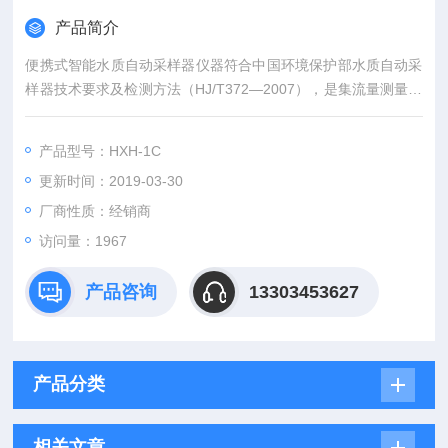
产品简介
便携式智能水质自动采样器仪器符合中国环境保护部水质自动采
样器技术要求及检测方法（HJ/T372—2007），是集流量测量、
水样采集、自动分装于一体的多功能智能型环境监测仪器。具有
体积小，方便移动、操作简捷、环保节能等特点。适用于各级环
产品型号：HXH-1C
境监测站、监察机构、科研院所、水务、市政及污水处理厂，对
更新时间：2019-03-30
工业污染源排放口、江、河、湖、海等水样进行自动采样。
厂商性质：经销商
访问量：1967
产品咨询
13303453627
产品分类
相关文章