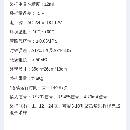
采样重复性精度：±2ml
采样量误差：±5％
电 源：AC:220V DC:12V
环境温度：-10℃~+60℃
管路气密性：≤-0.05MPa
时钟误差：Δ1≤0.1％及Δ24≤30S
绝缘阻抗：＞50MΩ
外形尺寸：35cm*26cm*18cm
整机重量：约6Kg
*连续运行时间：大于1440h/次
输入信号：RS232信号、RS485信号、4-20mA信号
采样瓶数：1、12、24瓶，可配5-10升聚乙烯采样桶完成
混合采样