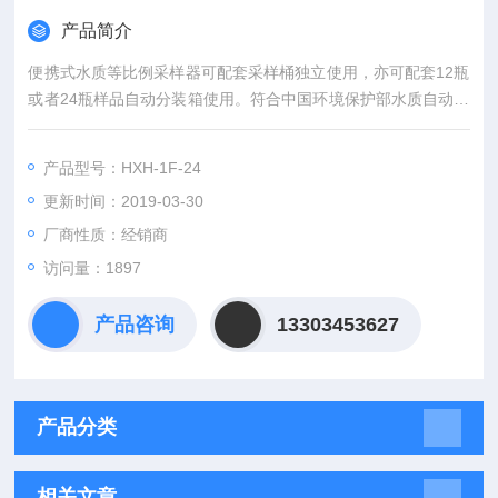
产品简介
便携式水质等比例采样器可配套采样桶独立使用，亦可配套12瓶
或者24瓶样品自动分装箱使用。符合中国环境保护部水质自动采
样器技术要求及检测方法（HJ/T372-2007），具有体积小、重
量轻、操作简捷、环保节能灯特点。适用于各级环境监测站、监
产品型号：HXH-1F-24
察机构、科研院所、水务、市政及污水处理厂，对工业污染源排
更新时间：2019-03-30
放口、江、河、湖、海等水样进行自动采样。
厂商性质：经销商
访问量：1897
产品咨询
13303453627
产品分类
相关文章