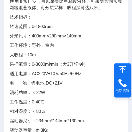
使用非常广泛，可以采集比重粘度液体、可采集含固形物
颗粒混悬液体、可分层采样，吸程深可达八米。
技术指标：
转速范围：0-1800rpm
外形尺寸：400mm×290mm×140mm
工作环境：野外，室内
大吸程：10m
采样流量：0-3000ml/min（大3升/分钟）
适用电源：AC220V±10％50Hz/60Hz
电 池：锂电池 DC+21V
电话咨询
消耗功率：﹤22W
工作温度：0-40℃
相对湿度：＜80％
驱动器尺寸：234mm*144mm*130mm
驱动器重量：约3Kg