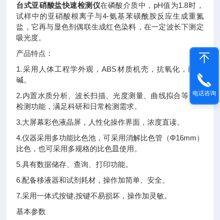
台式亚硝酸盐快速检测仪
在磷酸介质中，pH值为1.8时，
试样中的亚硝酸根离子与4-氨基苯磺酰胺反应生成重氮
盐，它再与显色剂偶联生成红色染料，在一定波长下测定
吸光度。
产品特点：
1.采用人体工程学外观，ABS材质机壳，抗氧化，耐酸
碱。
电话咨询
2.内置水质分析、波长扫描、光度测量、曲线拟合等多种
检测功能，满足科研和日常检测需求。
3.大屏幕彩色液晶屏，人性化操作界面，浓度直读。
4.仪器采用多功能比色池，可采用消解比色管（Φ16mm）
比色，也可采用多规格的比色皿使用。
5.具有数据储存、查询、打印功能。
6.配备移液器和试剂耗材，操作加简单、安全。
7.采用一体式按键,按键不易损坏，操作加灵敏。
基本参数