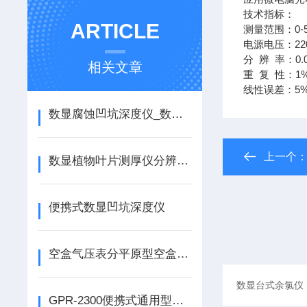
技
ARTICLE
测量范围
电源电压：22
分 辨 率：0.0
相关文章
重 复 性：1
线性误差：5%
数显腐蚀凹坑深度仪_数显腐蚀凹坑深度测量仪_数显凹坑深度仪
上一个
数显植物叶片测厚仪分辨率有0.001mm和0.01mm两款供选择！
便携式数显凹坑深度仪
空盒气压表分平原型空盒气压表和原型空盒气压表两种！
GPR-2300便携式通用型氧纯度分析仪_便携式常量氧分析仪