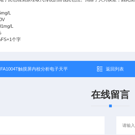
术指标：
：0-5mg/L
0V
1mg/L
%
FS+1个字
：
FA1004T触摸屏内校分析电子天平
返回列表
在线留言