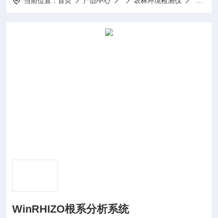
当前位置：
首页
产品中心
农林环境检测仪
WinRH
WinRHIZO根系分析系统