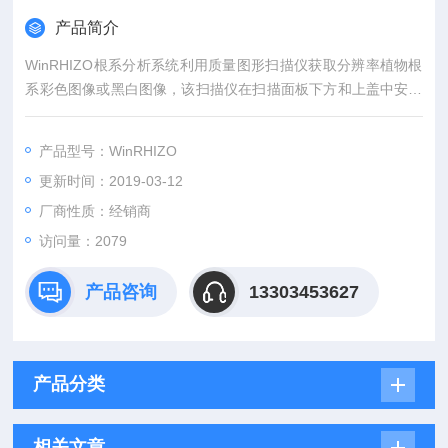
产品简介
WinRHIZO根系分析系统利用质量图形扫描仪获取分辨率植物根
系彩色图像或黑白图像，该扫描仪在扫描面板下方和上盖中安装
有的双光源照明系统，并且在扫面板上预留了双光源校准区域。
此外，还配备有不同尺寸的、透明度根系放置盘。扫描时，扫面
产品型号：WinRHIZO
板下的光源和上盖板中的光源同时扫过透明度根盘中的根系样
更新时间：2019-03-12
品，这样可以避免根系扫描时容易产生的阴影和不均匀等现象的
影响，有效地了获取的图像质量。
厂商性质：经销商
访问量：2079
产品咨询
13303453627
产品分类
相关文章