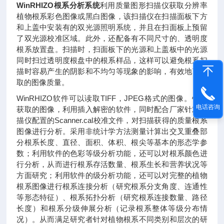
WinRHIZO根系分析系统
利用质量图形扫描仪获取分辨率
植物根系彩色图像或黑白图像，该扫描仪在扫描面板下方
和上盖中安装有的双光源照明系统，并且在扫面板上预留
了双光源校准区域。此外，还配备有不同尺寸的、透明度
根系放置盘。扫描时，扫面板下的光源和上盖板中的光源
同时扫过透明度根盘中的根系样品，这样可以避免根系扫
描时容易产生的阴影和不均匀等现象的影响，有效地了获
取的图像质量。
WinRHIZO软件可以读取TIFF，JPEG格式的图像。针对
电话咨询
获取的图像，利用插入解密的软件，同时配合厂家针对扫
描仪配置的Scanner.cal校准文件，对扫描获得的质量根系
图像进行分析。采用非统计学方法测量计算出交叉重叠部
分根系长度、直径、面积、体积、根尖等基本的形态学参
数；利用软件的色彩等级分析功能，还可以对根系颜色进
行分析，从而进行根系存活数量、根系生长和营养状况等
方面研究；利用软件的级分析功能，还可以对完整的植物
根系图像进行根系连接分析（研究根系分支角度、连通性
等形态特征）、根系拓扑分析（研究根系连接数量、路径
长度）和根系分级伸展分析（记录根系整体等级分布情
况）。从而满足研究者针对植物根系不同类别和层次的研