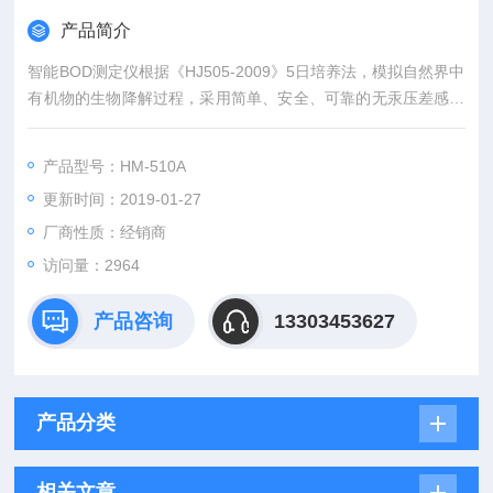
产品简介
智能BOD测定仪根据《HJ505-2009》5日培养法，模拟自然界中
有机物的生物降解过程，采用简单、安全、可靠的无汞压差感测
法测量水中BOD；全智能化，实验过程无需实验人员值守；适用
于监测站、污水处理厂、第三方检测机构、科研、校等领域的生
产品型号：HM-510A
化需氧量测定。
更新时间：2019-01-27
厂商性质：经销商
访问量：2964
产品咨询
13303453627
产品分类
相关文章