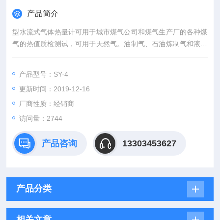
产品简介
型水流式气体热量计可用于城市煤气公司和煤气生产厂的各种煤
气的热值质检测试，可用于天然气。油制气、石油炼制气和液化
石油气的热值质检测试，可用于炼焦厂、钢铁厂、冶金厂、炼油
厂中，以及化肥厂中各种燃气热值的测试，水流式燃气热量计可
产品型号：SY-4
用于气田气、矿井气、沼气等的热值测试工作。
更新时间：2019-12-16
厂商性质：经销商
访问量：2744
产品咨询
13303453627
产品分类
相关文章