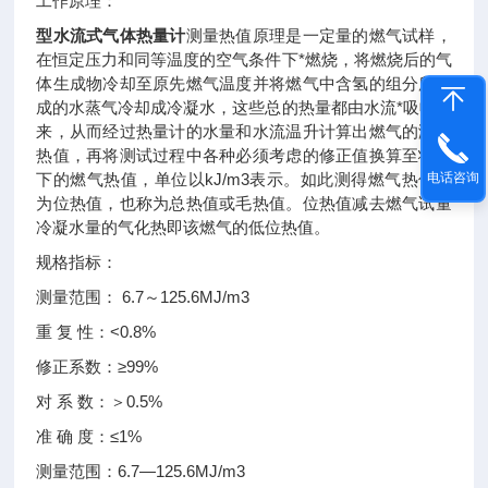
工作原理：
型水流式气体热量计
测量热值原理是一定量的燃气试样，
在恒定压力和同等温度的空气条件下*燃烧，将燃烧后的气
体生成物冷却至原先燃气温度并将燃气中含氢的组分所生
成的水蒸气冷却成冷凝水，这些总的热量都由水流*吸收下
来，从而经过热量计的水量和水流温升计算出燃气的测试
热值，再将测试过程中各种必须考虑的修正值换算至状况
下的燃气热值，单位以kJ/m3表示。如此测得燃气热值称
电话咨询
为位热值，也称为总热值或毛热值。位热值减去燃气试量
冷凝水量的气化热即该燃气的低位热值。
规格指标：
测量范围： 6.7～125.6MJ/m3
重 复 性：<0.8%
修正系数：≥99%
对 系 数：＞0.5%
准 确 度：≤1%
测量范围：6.7—125.6MJ/m3