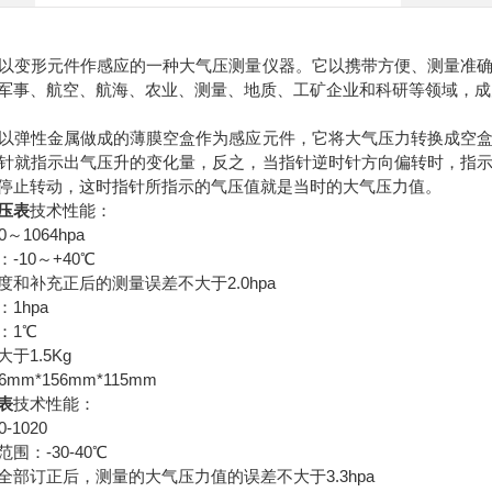
以变形元件作感应的一种大气压测量仪器。它以携带方便、测量准
军事、航空、航海、农业、测量、地质、工矿企业和科研等领域，成
以弹性金属做成的薄膜空盒作为感应元件，它将大气压力转换成空
针就指示出气压升的变化量，反之，当指针逆时针方向偏转时，指
停止转动，这时指针所指示的气压值就是当时的大气压力值。
压表
技术性能：
～1064hpa
-10～+40℃
和补充正后的测量误差不大于2.0hpa
1hpa
：1℃
于1.5Kg
mm*156mm*115mm
表
技术性能：
-1020
围：-30-40℃
全部订正后，测量的大气压力值的误差不大于3.3hpa