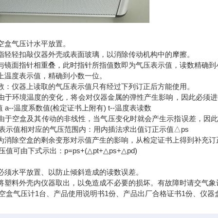
将空盒气压计水平放置。
手指轻轻扣敲仪器外壳或表面玻璃，以消除传动机构中的摩擦。
针与镜面指针相重叠，此时指针所指值数即为气压表示值，读数精确到
表上温度表示值，精确到小数一位。
求数：仪器上读取的气压表示值只有经过下列订正后方能使用。
：由于环境温度的变化，将会对仪器金属的弹性产生影响，因此必须进行温
值 a--温度系数值(检定证书上附有) t--温度表读数
，由于空盒及其传动的非线性，当气压变化时就会产生示指误差，因
表示值相对应的气压范围内：用内插法求出值订正示值△ps
：为消除空盒的剩余变形对示值产生的影响，从检定证书上得到补充订
可由下式示出：p=ps+(△pt+△ps+△pd)
时必须水平放置、以防止倾斜造成的读数误差。
勿将塑料外壳内仪器取出，以免造成不必要的损坏。有故障时请交气
空盒气压计1台、产品使用说明书1份、产品出厂合格证书1份、仪器