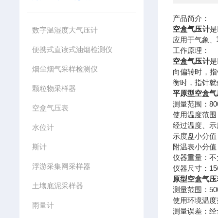
产品简介：
空盒气压计
是
数字温湿度大气压计
应用于气象、
便携式直读式油烟检测仪
工作原理：
空盒气压计
是
烟尘烟气采样检测仪
向偏转时，指
衡时，指针就
颗粒物采样器
平原型
空盒气
测量范围：800
空盒气压表
使用温度范围：
经过温度、示度
水位计
示度盘小分值：
斯计
附温表小分值
仪器重量：不大
浮游采集网采样器
仪器尺寸：156
原型
空盒气压
土壤底泥采样器
测量范围：500
使用环境温度范
雨量计
测量误差：经