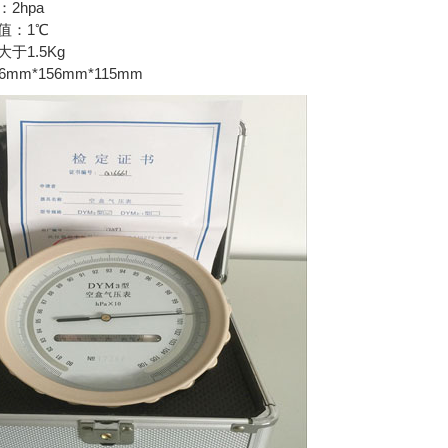
2hpa
值：1℃
于1.5Kg
mm*156mm*115mm