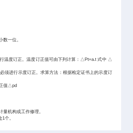
小数一位。
度订正。温度订正值可由下列计算：△Pt=a.t 式中 △
此必须进行示度订正。求算方法：根据检定证书上的示度订
正值△pd
象计量机构或工作修理。
盒1个。