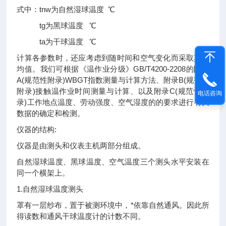
式中：tnw为自然湿球温度 ℃
tg为黑球温度 ℃
ta为干球温度 ℃
计算各参数时，还应考虑到随时间和空气变化而采取其平
均值。我们可根据《温作业分级》GB/T4200-2208的附录
A(规范性附录)WBGT指数测量与计算方法、附录B(规范性
附录)接触温作业时间测量与计算、以及附录C(规范性附
电话咨询
录)工作地点温度、劳动强度、空气湿度的的要求进行有关
数据的确定和检测。
仪器的结构:
仪器是由测头和仪表主机两部分组成。
自然湿球温度、黑球温度、空气温度三个测头水平安装在
同一个横架上。
1.自然湿球温度测头
罩有一层纱布，置于被测环境中，*依靠自然通风。因此所
得读数和通风干球温度计的计数不同。