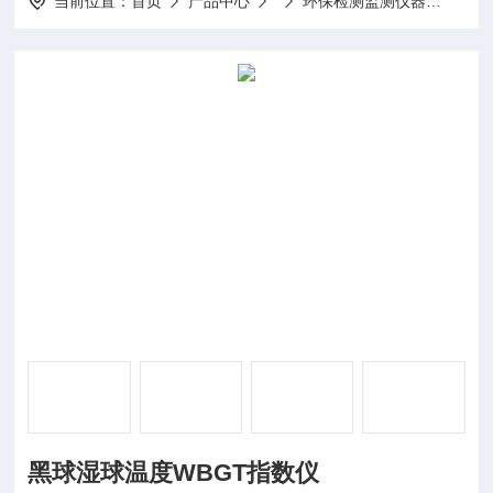
当前位置：
首页
产品中心
环保检测监测仪器
WBG
黑球湿球温度WBGT指数仪