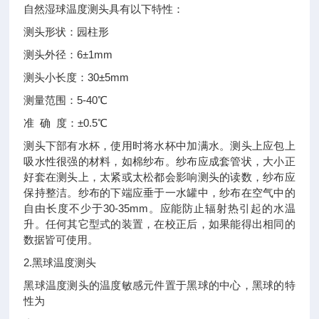
自然湿球温度测头具有以下特性：
测头形状：园柱形
测头外径：6±1mm
测头小长度：30±5mm
测量范围：5-40℃
准 确 度：±0.5℃
测头下部有水杯，使用时将水杯中加满水。测头上应包上
吸水性很强的材料，如棉纱布。纱布应成套管状，大小正
好套在测头上，太紧或太松都会影响测头的读数，纱布应
保持整洁。纱布的下端应垂于一水罐中，纱布在空气中的
自由长度不少于30-35mm。应能防止辐射热引起的水温
升。任何其它型式的装置，在校正后，如果能得出相同的
数据皆可使用。
2.黑球温度测头
黑球温度测头的温度敏感元件置于黑球的中心，黑球的特
性为