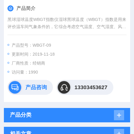
产品简介
黑球湿球温度WBGT指数仪湿球黑球温度（WBGT）指数是用来
评价温车间气象条件的，它综合考虑空气温度、空气湿度、风速
和辐射热四个因素。WBGT是由自然湿球、黑球、干球、三个部
分构成的。其中黑球温度读数受空气湿度、风速、辐射热和空气
产品型号：WBGT-09
温度的影响。学者们经过实验研究，认为这三个读数如按下方所
更新时间：2019-11-18
说的方式计算时，所得的结果可以比较正确地反映工作地点的气
象条件。
厂商性质：经销商
访问量：1990
产品咨询
13303453627
产品分类
相关文章