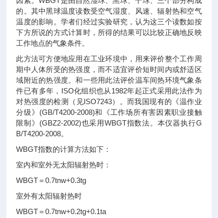
因素。WBGT是由自然湿球、黑球、干球、三个部分构成
的。其中黑球温度读数受空气湿度、风速、辐射热和空气
温度的影响。学者们经过实验研究，认为这三个读数如按
下方所说的方式计算时，所得的结果可以比较正确地反映
工作地点的气象条件。
此方法可方便地应用在工业环境中，用来评价整个工作周
期中人体所受的热强度，而不适宜评价短时间内或舒适区
域附近的热强度。和一些用此法评价温车间热环境气象条
件已有多年，ISO化组织也从1982年起正式采用此法作为
对热强度的检测（见ISO7243）。而我国现有的《温作业
分级》(GB/T4200-2008)和《工作场所有害因素职业接触
限制》(GBZ2-2002)也采用WBGT指数法。本仪器执行G
B/T4200-2008。
WBGT指数的计算方法如下：
室内和室外无太阳辐射热时：
WBGT＝0.7tnw+0.3tg
室外有太阳辐射热时
WBGT＝0.7tnw+0.2tg+0.1ta