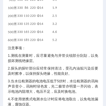
50
米
330
86
220
Φ14
1.9
100
米
330
110
220
Φ14
2.5
200
米
330
135
220
Φ14
3.2
300
米
330
165
220
Φ14
4.6
500
米
330
185
220
Φ14
5.2
600
注意事项：
1.测线在测量时，应尽量避免与井管尖锐部分刮划，以免
损坏测线绝缘层。
2.探头的探针部分应经常保持清洁，受孔内油垢污染后要
及时擦净，以保持探头绝缘，性能良好。
3.当水位检测器的电池电压低于5伏时，水位检测器的讯响
声音变小，讯响时绿色发，光二极管亦明显一齐闪动，表
示电池内阻增大，电压不足，应及时换电池。
4.不使用便携式电测水位计时应将电池取出，以免电池漏
液，腐蚀仪器。