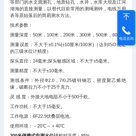
等部门的水文观测孔，地质钻孔，水井，水库大坝及江河
湖海的直接测量，以替代目前常用的测绳测钟，电线万用
表等原始落后的简易测水方法。
技术参数：
测量深度：50米，100米，200米，300米，500米，600米
电话咨询
测量误差：不大于±0.1%(±10厘米/100米)（达到ISO规定
的三级水位计精度）
探头直径：14毫米;探头敏感区域：不大于±5毫米。
测量精度：不大于±10毫米。
测线条件：外径Φ2.0，7/0.25镀锌钢芯，密度聚乙烯绝
缘，破断拉力不小于25千克力。
灵 感 度：外接大地电阻不小于500千欧。
工作功耗：不大于15毫安。
工作电源：6F22.9伏叠层电池。
使用环境：－20℃～＋40℃
300米便携式电测水位计
相对温度：85%