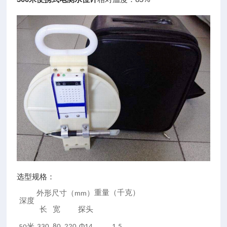
选型规格：
）
重量（千克）
外形尺寸（mm
深度
长
宽
探头
米
330
80
220
Φ14
1.5