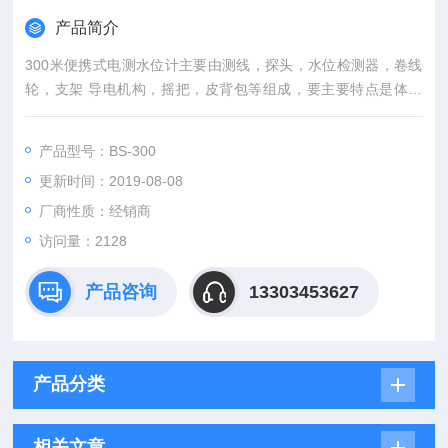
产品简介
300米便携式电测水位计主要由测线，探头，水位检测器，卷线
轮，支架 导电机构，摇把，皮背包等组成，要主要特点是体积
小，重量轻，主要适用于地质、矿山，水文等部门的水文观测
孔，地质钻孔，水井，水库大坝及江河湖海的直接测量，以替代
产品型号：BS-300
目前常用的测绳测钟，电线万用表等原始落后的简易测水方法。
更新时间：2019-08-08
厂商性质：经销商
访问量：2128
产品咨询
13303453627
产品分类
相关文章