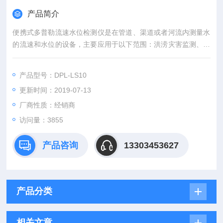
产品简介
便携式多普勒流速水位检测仪是在管道、渠道或者河流内测量水
的流速和水位的设备，主要应用于以下范围：洪涝灾害监测、污
水排放、天然的河溪、市政给排水、灌溉流程监测、河口的研
究、渔业、水利，河岸侵蚀研究、暗渠流程监测、道路排水监
产品型号：DPL-LS10
测、江河流域监测等环境中。
更新时间：2019-07-13
厂商性质：经销商
访问量：3855
产品咨询
13303453627
产品分类
相关文章