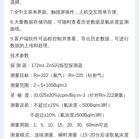
选择。
7.全中文菜单界面、触摸屏操作，人机交互简单方便。
8.大量数据存储功能，可随时查看历史数据及氡浓度监测
曲线。
9.客户端软件可远程控制并查看、导出历史数据，可进行
数据的上传和处理。
技术参数
探 测 器：172mL ZnS闪烁型探测器
测量目标：Rn-222（氡气） Rn-220（钍射气）
测量范围：2～5×105Bq/m3
灵 敏 度：(0.025±20%)cpm/Bq·m-3（针对Rn-222测量）
测量误差：不超过±15%（氡浓度＜500Bq/m3时）
不超过±10%（氡浓度≥500Bq/m3时）
测量周期：1、5、10、15、20、30、60min可选
测量模式：连续测量、瞬时测量（15~20分后读取氡浓度