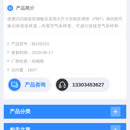
产品简介
便携式闪烁室型测氡仪采用大尺寸光电倍增管（PMT）和内部可
换闪烁室采样器，内置空气采样泵，可进行连续空气采样和测
量。仪器采用32位性能ARM处理器作为数据处理单元，运行安全
稳定的嵌入式操作系统，配置大尺寸彩色中文菜单显示的液晶触
产品型号：BG2015S
摸屏，操作简单方便。仪器具备气压和温度监测功能；具有WEB
更新时间：2019-06-17
服务器及FTP服务器等功能，可以通过网页或网络命令等方式进
行数据通信和控制
厂商性质：经销商
访问量：1607
产品咨询
13303453627
产品分类
相关文章