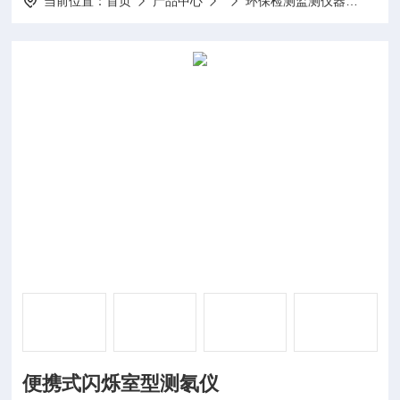
当前位置：
首页
产品中心
环保检测监测仪器
BG2
便携式闪烁室型测氡仪