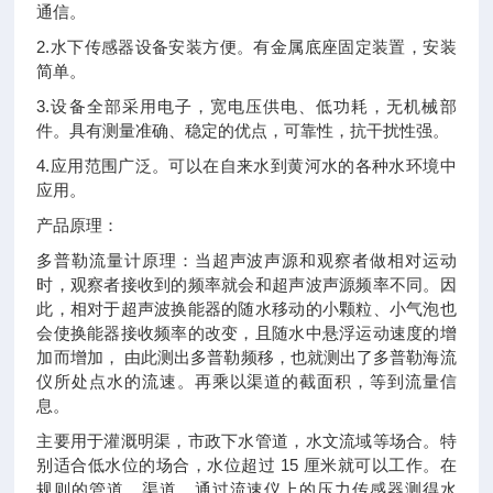
通信。
2.水下传感器设备安装方便。有金属底座固定装置，安装
简单。
3.设备全部采用电子，宽电压供电、低功耗，无机械部
件。具有测量准确、稳定的优点，可靠性，抗干扰性强。
4.应用范围广泛。可以在自来水到黄河水的各种水环境中
应用。
产品原理：
多普勒流量计原理：当超声波声源和观察者做相对运动
时，观察者接收到的频率就会和超声波声源频率不同。因
此，相对于超声波换能器的随水移动的小颗粒、小气泡也
会使换能器接收频率的改变，且随水中悬浮运动速度的增
加而增加， 由此测出多普勒频移，也就测出了多普勒海流
仪所处点水的流速。再乘以渠道的截面积，等到流量信
息。
主要用于灌溉明渠，市政下水管道，水文流域等场合。特
别适合低水位的场合，水位超过 15 厘米就可以工作。在
规则的管道、渠道，通过流速仪上的压力传感器测得水