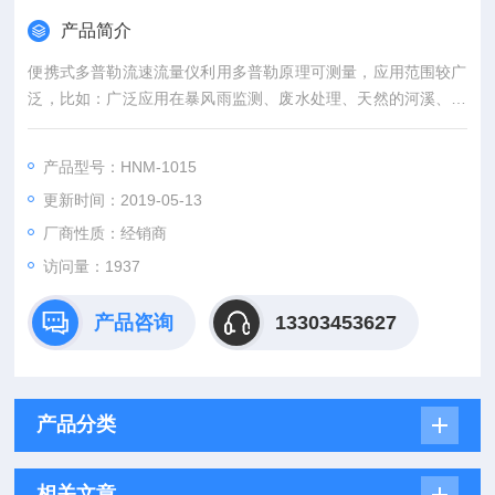
产品简介
便携式多普勒流速流量仪利用多普勒原理可测量，应用范围较广
泛，比如：广泛应用在暴风雨监测、废水处理、天然的河溪、市
政给排水、水量流失/渗入监测、灌溉流程监测、工业污染计量、
河口&潮汐的研究、渔业/水利、海岸侵蚀研究、下水道/暗渠流程
产品型号：HNM-1015
监测、道路排水监测、运河流程研究、江河流程监测等行业。
更新时间：2019-05-13
厂商性质：经销商
访问量：1937
产品咨询
13303453627
产品分类
相关文章