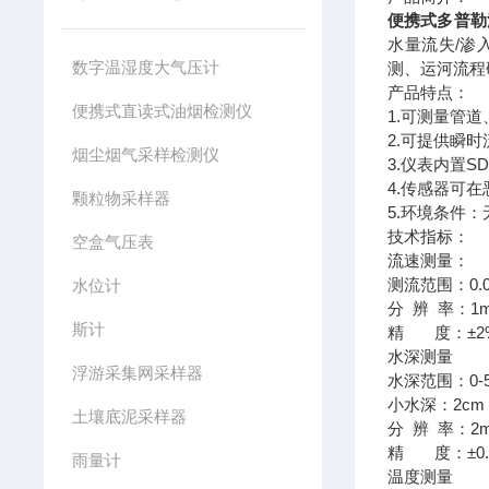
便携式多普勒
水量流失/渗
数字温湿度大气压计
测、运河流程
产品特点：
便携式直读式油烟检测仪
1.可测量管
2.可提供瞬
烟尘烟气采样检测仪
3.仪表内置S
4.传感器可
颗粒物采样器
5.环境条件
技术指标：
空盒气压表
流速测量：
测流范围：0.
水位计
分 辨 率：1m
斯计
精 度：±2
水深测量
浮游采集网采样器
水深范围：0-
小水深：2cm
土壤底泥采样器
分 辨 率：2
精 度：±0.
雨量计
温度测量