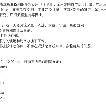
流速流量仪
利用多普勒原理可测量，应用范围较广泛，比如：广泛
入监测、灌溉流程监测、工业污染计量、河口&潮汐的研究、渔业/
研究、江河流程监测等行业。
道、渠道、天然河流流量、流速、水位、水温、断面面积。
时流量值和累计流量值。
D卡数据存储。
在恶劣的现场和污水水质下工作。
：无机械转动部件，不存在泥沙堵塞或水草、杂物缠绕等问题。
02～10.00m/s（断面平均流速测量显示）
m/s
%
5m
mm
2%