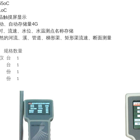
5oC
1oC
晶触摸屏显示
动、自动存储量4G
时、流速、水位、水温测点名称存储
然的河流、溪、管道、梯形渠、矩形渠流速、断面测量
规格
数量
仪
台
1
台
1
份
1
份
1