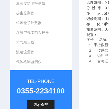
温度范围：0-6
温湿度监测检测仪
分 辨 率：0.
扬尘监测仪
显 示：液
记录周期：手
尘埃粒子计数器
存 储：瞬
测量范围：天
浮游空气尘菌采样器
配置：
序号
名称
大气粉尘仪
1
手持数显
2
传感器
流速流量仪
3
说明书
气体检测监测仪
4
合格证
TEL-PHONE
0355-2234100
查看全部