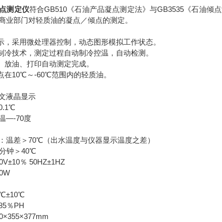
点测定仪
符合GB510《石油产品凝点测定法》与GB3535《石
商业部门对轻质油的凝点／倾点的测定。
显示，采用微处理器控制，动态图形模拟工作状态。
体制冷技术，测定过程自动制冷控温，自动检测。
试、放油、打印自动测定完成。
点在10℃～-60℃范围内的轻质油。
文液晶显示
.1℃
—-70度
℃
：温差＞70℃（出水温度与仪器显示温度之差）
分钟＞40℃
±10％ 50HZ±1HZ
0W
℃±10℃
5％PH
×355×377mm