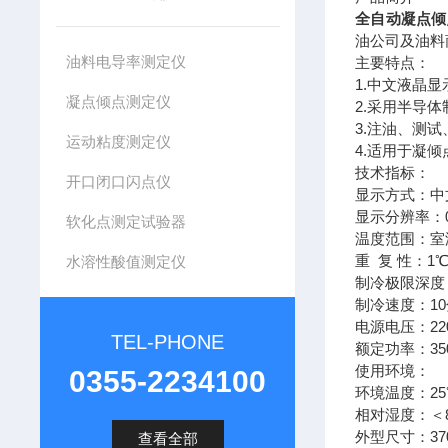
全自动凝点倾
油公司及油料
油料电导率测定仪
主要特点：
1.中文液晶
凝点倾点测定仪
2.采用半导
3.注油、测
运动粘度测定仪
4.适用于凝倾
技术指标：
开口闭口闪点仪
显示方式：中
显示分辨率：0
软化点测定试验器
温度范围：室温
重 复 性：1
水溶性酸值测定仪
制冷极限深度
制冷速度：10
电源电压：220V
TEL-PHONE
额定功率：35
使用环境：
0355-2234100
环境温度：25
相对湿度：＜8
外型尺寸：370
查看全部