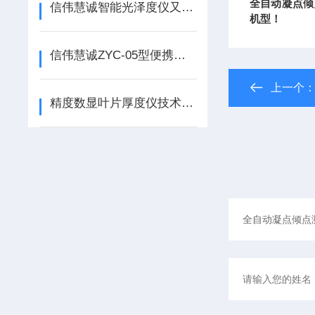
全自动凝点倾
信伟慧诚智能光泽度仪又名测光仪满足多个相关测试！
机型！
信伟慧诚ZYC-05型便携式游泳池余氯测定仪技术资料附仪器实物图！
上一个
精度数显叶片厚度仪技术参数附仪器现场测试实物图！