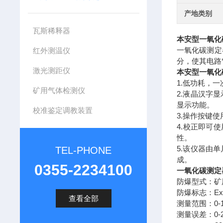
产地类别
瓦斯稀释器
本安型一氧化
一氧化碳测定
红外测温仪
分，使其电路
激光测距仪
本安型一氧化
1.低功耗，
矿用气体检测仪
2.液晶汉字
显示功能。
校准鉴定调教装置
3.操作按键
4.校正即可
性。
5.该仪器由
TEL-PHONE
成。
0355-2234100
一氧化碳测定
防爆型式：矿
防爆标志：Exib
查看全部
测量范围：0-10
测量误差：0-2