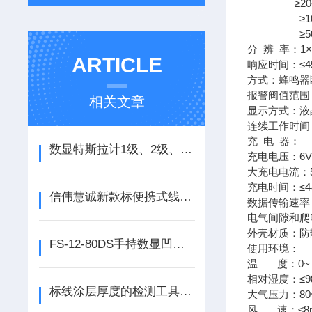
≥20-100）
≥100-50
≥500-10
分 辨 率：1×
ARTICLE
响应时间：≤4
方式：蜂鸣器
报警阀值范围：（
相关文章
显示方式：液
连续工作时间：
充 电 器：
数显特斯拉计1级、2级、5级适用于不同的磁场测量场合
充电电压：6
大充电电流：5
充电时间：≤
信伟慧诚新款标便携式线厚度检测仪清实物大图供参考选购！
数据传输速率：9
电气间隙和爬电
外壳材质：防
FS-12-80DS手持数显凹坑深度测量仪
使用环境：
温 度：0~
相对湿度：≤9
标线涂层厚度的检测工具（标线厚度检测仪）
大气压力：80~
风 速：≤8m