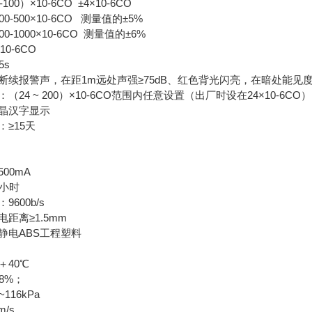
×10-6CO ±4×10-6CO
0×10-6CO 测量值的±5%
00×10-6CO 测量值的±6%
10-6CO
5s
断续报警声，在距1m远处声强≥75dB、红色背光闪亮，在暗处能见度
24 ~ 200）×10-6CO范围内任意设置（出厂时设在24×10-6CO）
晶汉字显示
≥15天
V
00mA
4小时
600b/s
距离≥1.5mm
静电ABS工程塑料
＋40℃
8%；
116kPa
/s