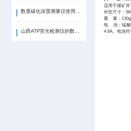
适用于煤矿井
数显碳化深度测量仪使用方法
外型尺寸：98x
重 量：130
电 池：锰酸
山西ATP荧光检测仪的数字主要表示些什么？
4.8A。电